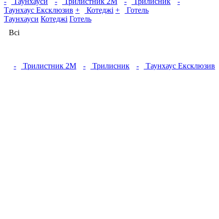
-
Таунхауси
-
Трилистник 2М
-
Трилисник
-
Таунхаус Ексклюзив
+
Котеджі
+
Готель
Таунхауси
Котеджі
Готель
Всі
-
Трилистник 2М
-
Трилисник
-
Таунхаус Ексклюзив