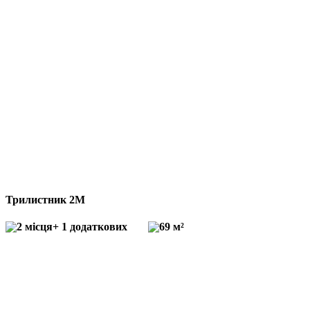
Трилистник 2М
2 місця
+ 1 додаткових
69 м²