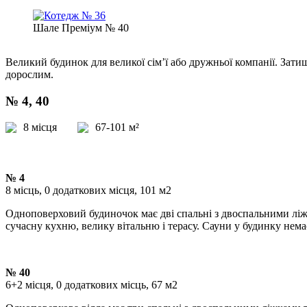
Шале Преміум № 40
Великий будинок для великої сім’ї або дружньої компанії. Зат
дорослим.
№ 4, 40
8 місця
67-101 м²
№ 4
8 місць, 0 додаткових місця, 101 м2
Одноповерховий будиночок має дві спальні з двоспальними ліж
сучасну кухню, велику вітальню і терасу. Сауни у будинку нема
№ 40
6+2 місця, 0 додаткових місць, 67 м2