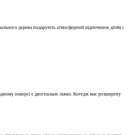
урального дерева подарують атмосферний відпочинок дітям і
дному поверсі є двоспальне ліжко. Котедж має розширену